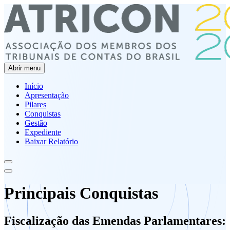
Abrir menu
Início
Apresentação
Pilares
Conquistas
Gestão
Expediente
Baixar Relatório
Principais Conquistas
Fiscalização das Emendas Parlamentares: