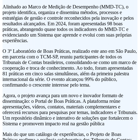
Alinhado ao Marco de Medição de Desempenho (MMD-TC), o
projeto identifica, organiza e dissemina métodos, processos e
estratégias de gestão e controle reconhecidos pela inovação e pelos
resultados alcançados. Em 2024, foram apresentadas 98 boas
práticas, abrangendo quase todos os indicadores do MMD-TC e
evidenciando um Sistema que aprende e evolui com suas próprias
experiências.
O 3º Laboratório de Boas Práticas, realizado este ano em São Paulo,
em parceria com o TCM-SP, reuniu participantes de todos os
Tribunais de Contas brasileiros, consolidando-se como um marco de
cooperação e troca de conhecimento. Ao todo, foram apresentadas
81 práticas em cinco salas simultâneas, além da primeira palestra
internacional da série. O evento alcançou 99% do público,
confirmando o crescente interesse pelo tema.
Agora, o projeto avança para um novo e inovador formato de
disseminação: o Portal de Boas Práticas. A plataforma reúne
apresentações, vídeos, contatos, materiais complementares e
oferecerá recursos para pesquisas por temas, indicadores e Tribunais.
Um repositório dinâmico e interativo de soluções que fortalecem o
Sistema e promovem impacto real na gestão pública
Mais do que um catálogo de experiências, o Projeto de Boas
Práticas reafirma a essência colaborativa dos Tribunais de Contas: